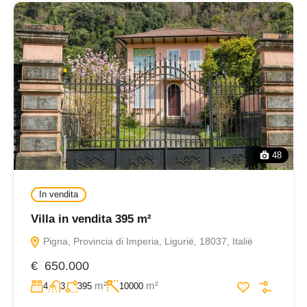
48
In vendita
Villa in vendita 395 m²
Pigna, Provincia di Imperia, Ligurië, 18037, Italië
€ 650.000
m²
m²
4
3
395
10000