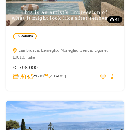
49
In vendita
Lambrusca, Lemeglio, Moneglia, Genua, Ligurië,
19013, Italië
€ 798.000
m²
mq
6
5
246
4039