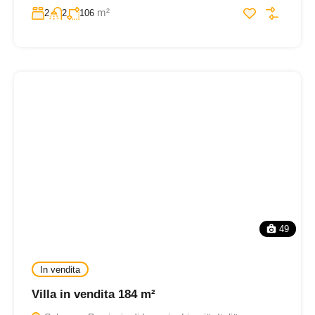
m²
2
2
106
49
In vendita
Villa in vendita 184 m²