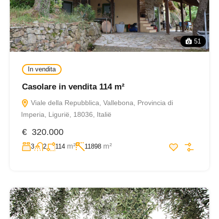
51
In vendita
Casolare in vendita 114 m²
Viale della Repubblica, Vallebona, Provincia di
Imperia, Ligurië, 18036, Italië
€ 320.000
m²
m²
3
2
114
11898