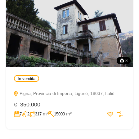
8
In vendita
Pigna, Provincia di Imperia, Ligurië, 18037, Italië
€ 350.000
m²
m²
7
2
317
15000