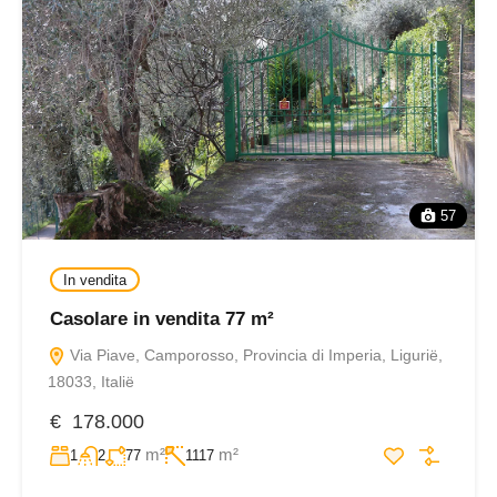
57
In vendita
Casolare in vendita 77 m²
Via Piave, Camporosso, Provincia di Imperia, Ligurië,
18033, Italië
€ 178.000
m²
m²
1
2
77
1117