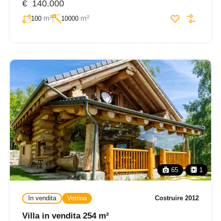
€ 140.000
m²
m²
100
10000
65
1
In vendita
Vetrina
Costruire 2012
Villa in vendita 254 m²