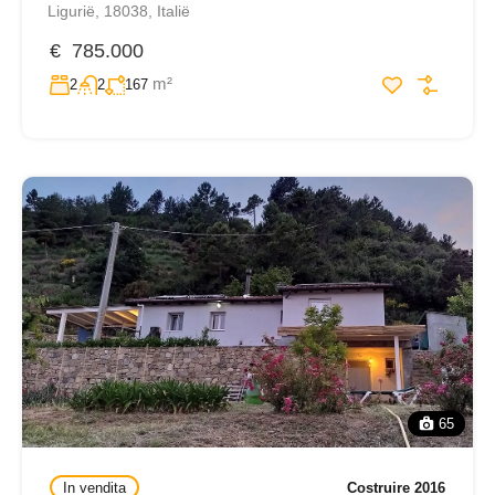
Ligurië, 18038, Italië
€ 785.000
m²
2
2
167
65
In vendita
Costruire 2016