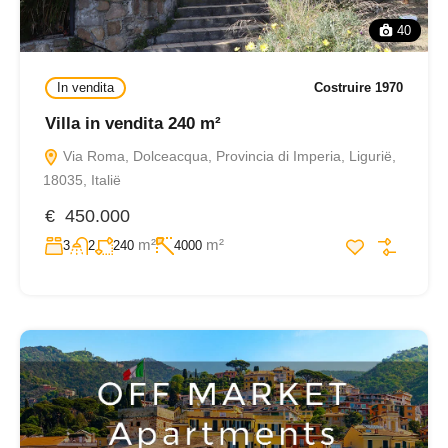
40
In vendita
Costruire 1970
Villa in vendita 240 m²
Via Roma, Dolceacqua, Provincia di Imperia, Ligurië,
18035, Italië
€ 450.000
m²
m²
3
2
240
4000