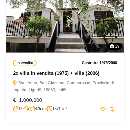
29
In vendita
Costruire 1975/2006
2x villa in vendita (1975) + villa (2006)
Sant'Anna, San Giacomo, Camporosso, Provincia di
Imperia, Ligurië, 18033, Italië
€ 1.000.000
m²
m²
12
7
475
1571