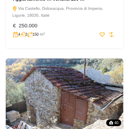
Via Castello, Dolceacqua, Provincia di Imperia,
Ligurië, 18035, Italië
€ 250.000
m²
4
3
150
40