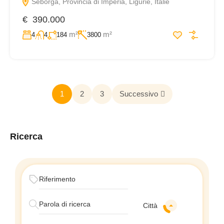
Seborga, Provincia di Imperia, Ligurië, Italië
€ 390.000
m²
m²
4
4
184
3800
1
2
3
Successivo
Ricerca
Città