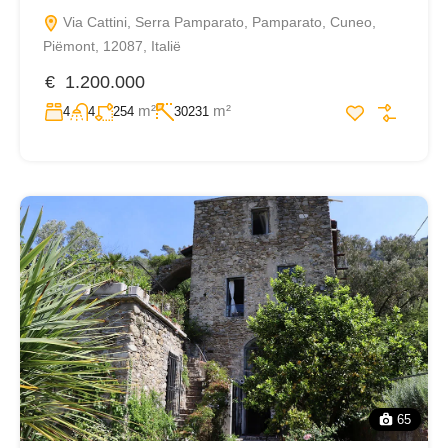
Via Cattini, Serra Pamparato, Pamparato, Cuneo,
Piëmont, 12087, Italië
€ 1.200.000
m²
m²
4
4
254
30231
65