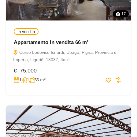
17
In vendita
Appartamento in vendita 66 m²
Corso Lodovico Isnardi, Ubago, Pigna, Provincia di
Imperia, Ligurië, 18037, Italië
€ 75.000
m²
1
1
66