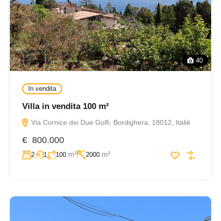
40
In vendita
Villa in vendita 100 m²
Via Cornice dei Due Golfi, Bordighera, 18012, Italië
€ 800.000
m²
m²
2
1
100
2000