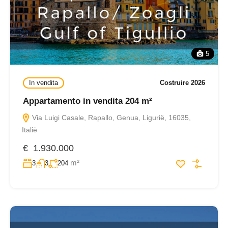
5
In vendita
Costruire 2026
Appartamento in vendita 204 m²
Via Luigi Casale, Rapallo, Genua, Ligurië, 16035,
Italië
€ 1.930.000
m²
3
3
204