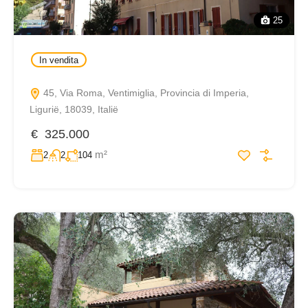
25
In vendita
45, Via Roma, Ventimiglia, Provincia di Imperia,
Ligurië, 18039, Italië
€ 325.000
m²
2
2
104