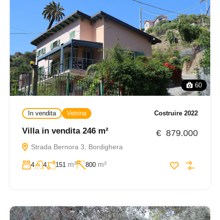
60
In vendita
Vetrina
Costruire 2022
Villa in vendita 246 m²
€ 879.000
Strada Bernora 3, Bordighera
m²
m²
4
4
151
800