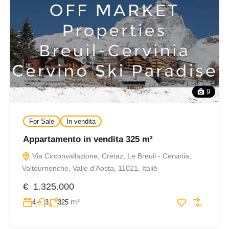
9
For Sale
In vendita
Appartamento in vendita 325 m²
Via Circonvallazione, Cretaz, Le Breuil - Cervinia,
Valtournenche, Valle d'Aosta, 11021, Italië
€ 1.325.000
m²
4
3
325