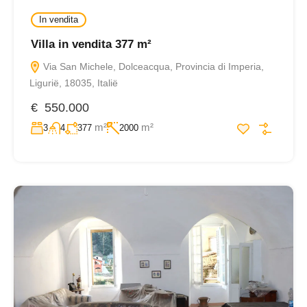
In vendita
Villa in vendita 377 m²
Via San Michele, Dolceacqua, Provincia di Imperia,
Ligurië, 18035, Italië
€ 550.000
m²
m²
3
4
377
2000