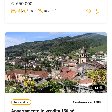
€ 650.000
m²
m²
2
2
104
1068
46
In vendita
Costruire ca. 1700
Appartamento in vendita 150 m²