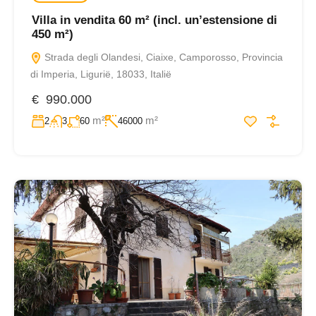
Villa in vendita 60 m² (incl. un’estensione di
450 m²)
Strada degli Olandesi, Ciaixe, Camporosso, Provincia
di Imperia, Ligurië, 18033, Italië
€ 990.000
m²
m²
2
3
60
46000