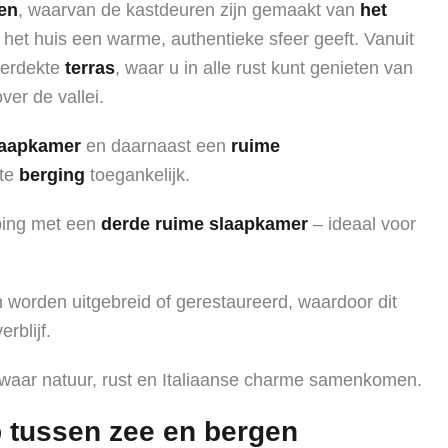
en
, waarvan de kastdeuren zijn gemaakt van
het
 het huis een warme, authentieke sfeer geeft. Vanuit
overdekte
terras
, waar u in alle rust kunt genieten van
ver de vallei.
laapkamer
en daarnaast een
ruime
ote
berging
toegankelijk.
eping met een
derde ruime slaapkamer
– ideaal voor
n worden uitgebreid of gerestaureerd, waardoor dit
rblijf.
 waar natuur, rust en Italiaanse charme samenkomen.
 tussen zee en bergen