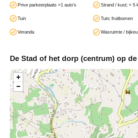
Prive parkeerplaats >1 auto's
Strand / kust; < 5
Tuin
Tuin; fruitbomen
Veranda
Wasruimte / bijke
De Stad of het dorp (centrum) op de
+
−