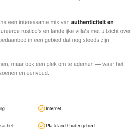
ona een interessante mix van
authenticiteit en
eerde rustico’s en landelijke villa’s met uitzicht over
oedaanbod in een gebied dat nog steeds zijn
 wonen, maar ook een plek om te ademen — waar het
eizoenen en eenvoud.
ing
Internet
tkachel
Platteland / buitengebied