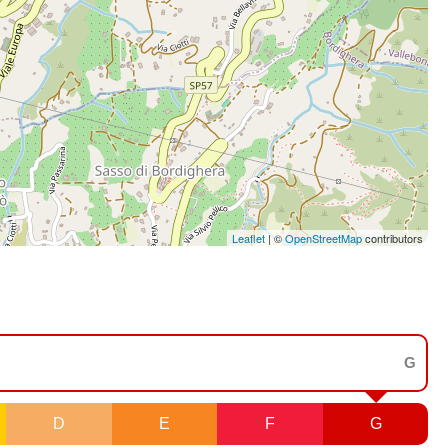
Leaflet
| ©
OpenStreetMap
contributors
G
D
E
F
G