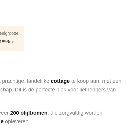
eelgrootte
1898
m²
t prachtige, landelijke
cottage
te koop aan, met een
ap. Dit is de perfecte plek voor liefhebbers van
veer
200 olijfbomen
, die zorgvuldig worden
ie
opleveren.