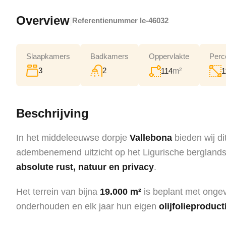
Overview
|
Referentienummer
le-46032
Slaapkamers
Badkamers
Oppervlakte
Perc
3
2
114
m²
1
Beschrijving
In het middeleeuwse dorpje
Vallebona
bieden wij di
adembenemend uitzicht op het Ligurische berglandsch
absolute rust, natuur en privacy
.
Het terrein van bijna
19.000 m²
is beplant met onge
onderhouden en elk jaar hun eigen
olijfolieproduct