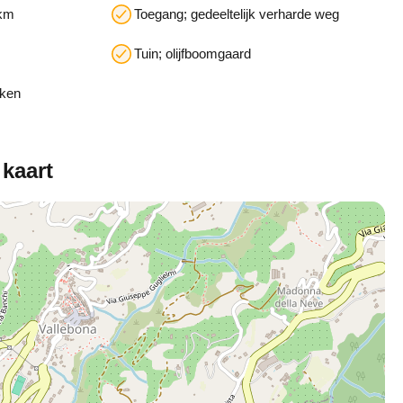
 km
Toegang; gedeeltelijk verharde weg
Tuin; olijfboomgaard
uken
 kaart