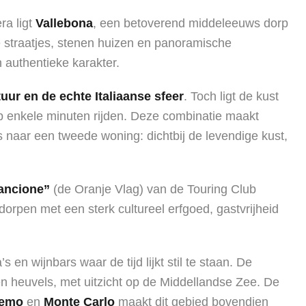
ra ligt
Vallebona
, een betoverend middeleeuws dorp
e straatjes, stenen huizen en panoramische
 authentieke karakter.
tuur en de echte Italiaanse sfeer
. Toch ligt de kust
op enkele minuten rijden. Deze combinatie maakt
s naar een tweede woning: dichtbij de levendige kust,
ancione”
(de Oranje Vlag) van de Touring Club
dorpen met een sterk cultureel erfgoed, gastvrijheid
’s en wijnbars waar de tijd lijkt stil te staan. De
en heuvels, met uitzicht op de Middellandse Zee. De
remo
en
Monte Carlo
maakt dit gebied bovendien