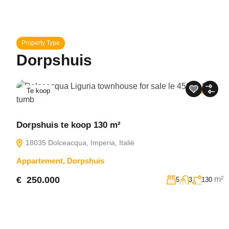
Property Type
Dorpshuis
Te koop
32
Dorpshuis te koop 130 m²
18035 Dolceacqua, Imperia, Italië
Appartement
,
Dorpshuis
€ 250.000
m²
5
3
130