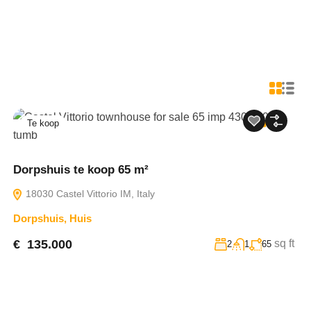
Te koop
33
Dorpshuis te koop 65 m²
18030 Castel Vittorio IM, Italy
Dorpshuis
,
Huis
€ 135.000
sq ft
2
1
65