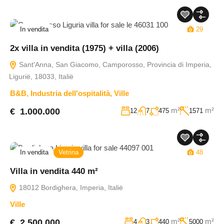
In vendita
29
2x villa in vendita (1975) + villa (2006)
Sant'Anna, San Giacomo, Camporosso, Provincia di Imperia,
Ligurië, 18033, Italië
B&B
,
Industria dell'ospitalità
,
Ville
m²
m²
€ 1.000.000
12
7
475
1571
In vendita
Vetrina
48
Villa in vendita 440 m²
18012 Bordighera, Imperia, Italië
Ville
m²
m²
€ 2.500.000
4
3
440
5000