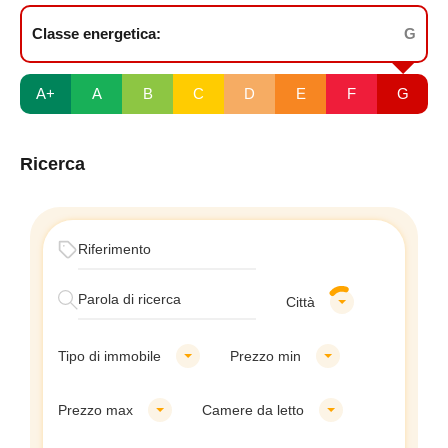
Classe energetica:
G
A+
A
B
C
D
E
F
G
Ricerca
Città
Tipo di immobile
Prezzo min
Prezzo max
Camere da letto