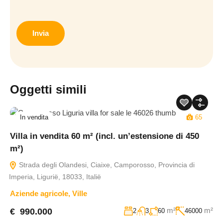
CAPTCHA
Oggetti simili
In vendita
65
Villa in vendita 60 m² (incl. un’estensione di 450
m²)
Strada degli Olandesi, Ciaixe, Camporosso, Provincia di
Imperia, Ligurië, 18033, Italië
Aziende agricole
,
Ville
m²
m²
€ 990.000
2
3
60
46000