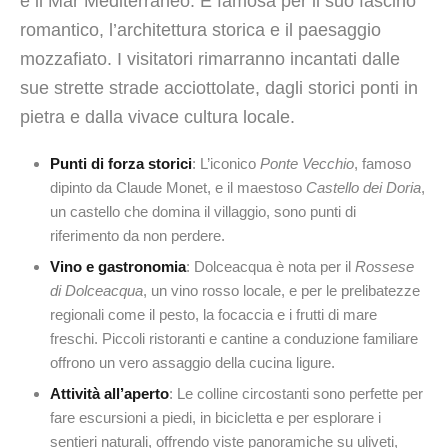
e il Mar Mediterraneo. È famosa per il suo fascino
romantico, l’architettura storica e il paesaggio
mozzafiato. I visitatori rimarranno incantati dalle
sue strette strade acciottolate, dagli storici ponti in
pietra e dalla vivace cultura locale.
Punti di forza storici
: L’iconico
Ponte Vecchio
, famoso
dipinto da Claude Monet, e il maestoso
Castello dei Doria
,
un castello che domina il villaggio, sono punti di
riferimento da non perdere.
Vino e gastronomia
: Dolceacqua è nota per il
Rossese
di Dolceacqua
, un vino rosso locale, e per le prelibatezze
regionali come il pesto, la focaccia e i frutti di mare
freschi. Piccoli ristoranti e cantine a conduzione familiare
offrono un vero assaggio della cucina ligure.
Attività all’aperto
: Le colline circostanti sono perfette per
fare escursioni a piedi, in bicicletta e per esplorare i
sentieri naturali, offrendo viste panoramiche su uliveti,