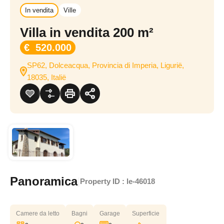
In vendita
Ville
Villa in vendita 200 m²
€ 520.000
SP62, Dolceacqua, Provincia di Imperia, Ligurië,
18035, Italië
Panoramica
|
Property ID :
le-46018
Camere da letto
Bagni
Garage
Superficie