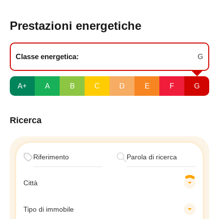
Prestazioni energetiche
Classe energetica:
G
A+
A
B
C
D
E
F
G
Ricerca
Città
Tipo di immobile