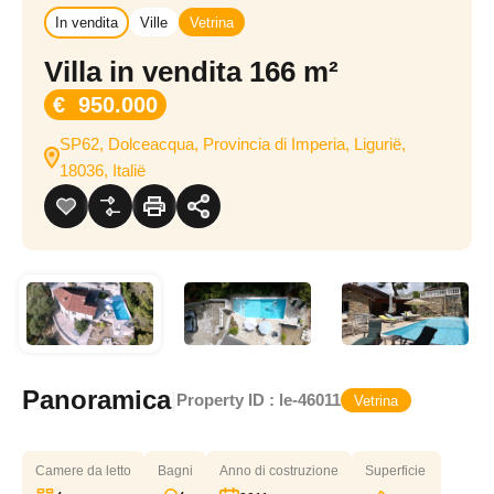
In vendita
Ville
Vetrina
Villa in vendita 166 m²
€ 950.000
SP62, Dolceacqua, Provincia di Imperia, Ligurië,
18036, Italië
Panoramica
|
Property ID :
le-46011
Vetrina
Camere da letto
Bagni
Anno di costruzione
Superficie