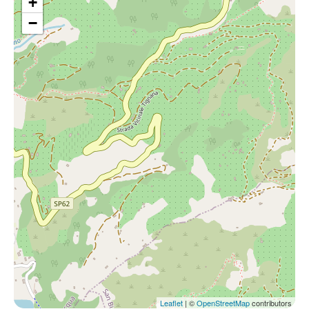
+
−
Leaflet
| ©
OpenStreetMap
contributors