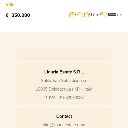
Ville
m²
m²
€ 350.000
7
2
317
15000
Liguria Estate S.R.L
Salita San Sebastiano sn
18035 Dolceacqua (IM) – Italy
P. IVA : 01682090087
Contact
info@liguriaestate.com