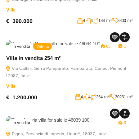
Ville
m²
m²
€ 390.000
4
4
184
3800
In vendita
Vetrina
65
1
Villa in vendita 254 m²
Via Cattini, Serra Pamparato, Pamparato, Cuneo, Piëmont,
12087, Italië
Ville
m²
m²
€ 1.200.000
4
4
254
30231
In vendita
8
Pigna, Provincia di Imperia, Ligurië, 18037, Italië