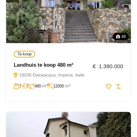
48
Te koop
Landhuis te koop 480 m²
€ 1.390.000
18035 Dolceacqua, Imperia, Italië
m²
m²
7
7
480
12000