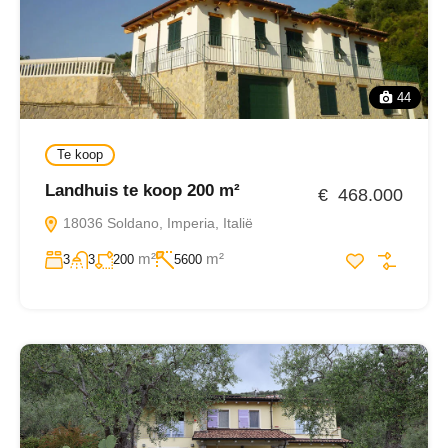
44
Te koop
Landhuis te koop 200 m²
€ 468.000
18036 Soldano, Imperia, Italië
m²
m²
3
3
200
5600