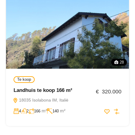
28
Te koop
Landhuis te koop 166 m²
€ 320.000
18035 Isolabona IM, Italië
m²
m²
4
2
166
140