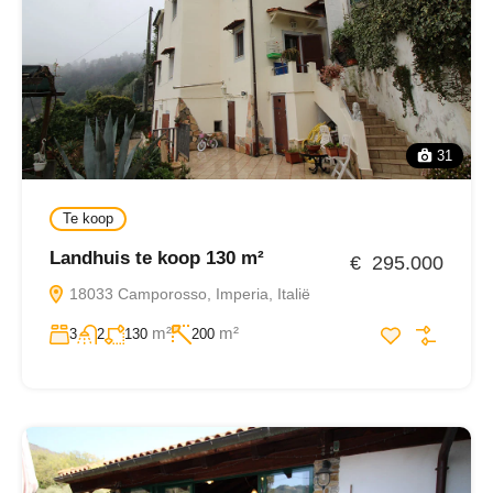
31
Te koop
Landhuis te koop 130 m²
€ 295.000
18033 Camporosso, Imperia, Italië
m²
m²
3
2
130
200