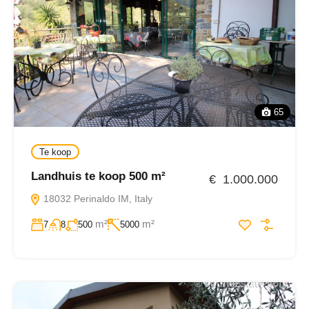
65
Te koop
Landhuis te koop 500 m²
€ 1.000.000
18032 Perinaldo IM, Italy
m²
m²
7
8
500
5000