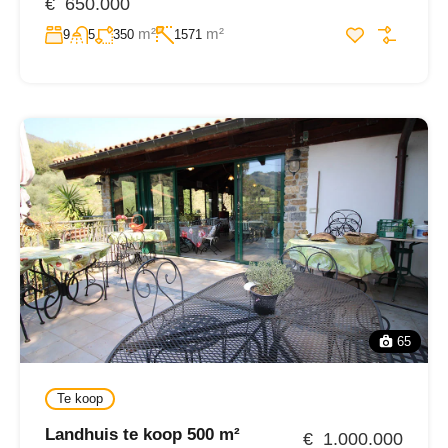
€ 650.000
m²
m²
9
5
350
1571
65
Te koop
Landhuis te koop 500 m²
€ 1.000.000