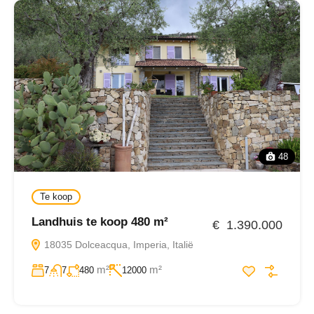
48
Te koop
Landhuis te koop 480 m²
€ 1.390.000
18035 Dolceacqua, Imperia, Italië
m²
m²
7
7
480
12000