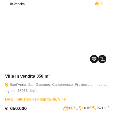
In vendita
55
Villa in vendita 350 m²
Sant'Anna, San Giacomo, Camporosso, Provincia di Imperia,
Ligurië, 18033, Italië
B&B
,
Industria dell'ospitalità
,
Ville
m²
m²
€ 650.000
9
5
350
1571