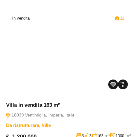
In vendita
11
Villa in vendita 163 m²
18039 Ventimiglia, Imperia, Italië
Da ristrutturare
,
Ville
m²
m²
€ 1.200.000
3
3
163
1000