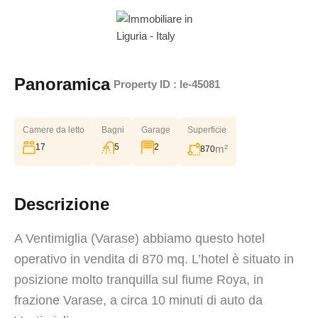
Panoramica
|
Property ID :
le-45081
Camere da letto
Bagni
Garage
Superficie
17
5
2
m²
870
Descrizione
A Ventimiglia (Varase) abbiamo questo hotel
operativo in vendita di 870 mq. L’hotel è situato in
posizione molto tranquilla sul fiume Roya, in
frazione Varase, a circa 10 minuti di auto da