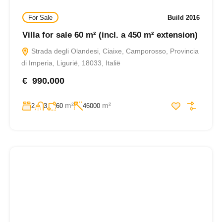
For Sale
Build 2016
Villa for sale 60 m² (incl. a 450 m² extension)
Strada degli Olandesi, Ciaixe, Camporosso, Provincia
di Imperia, Ligurië, 18033, Italië
€ 990.000
m²
m²
2
3
60
46000