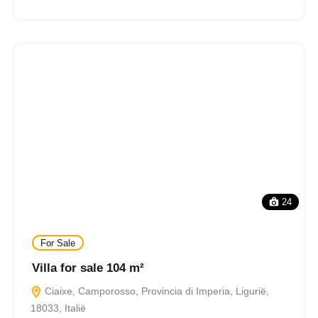
24
For Sale
Villa for sale 104 m²
Ciaixe, Camporosso, Provincia di Imperia, Ligurië,
18033, Italië