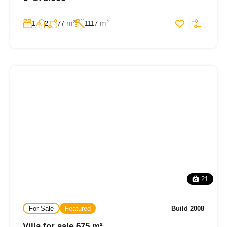
m²
m²
1
2
77
1117
21
For Sale
Featured
Build 2008
Villa for sale 675 m²