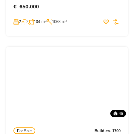
€ 650.000
m²
m²
2
2
104
1068
46
For Sale
Build ca. 1700