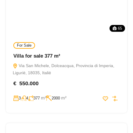
65
For Sale
Villa for sale 377 m²
Via San Michele, Dolceacqua, Provincia di Imperia,
Ligurië, 18035, Italië
€ 550.000
m²
m²
3
4
377
2000