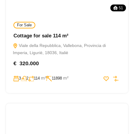
51
For Sale
Cottage for sale 114 m²
Viale della Repubblica, Vallebona, Provincia di
Imperia, Ligurië, 18036, Italië
€ 320.000
m²
m²
3
2
114
11898