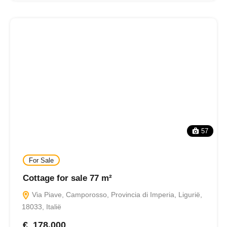
57
For Sale
Cottage for sale 77 m²
Via Piave, Camporosso, Provincia di Imperia, Ligurië,
18033, Italië
€ 178.000