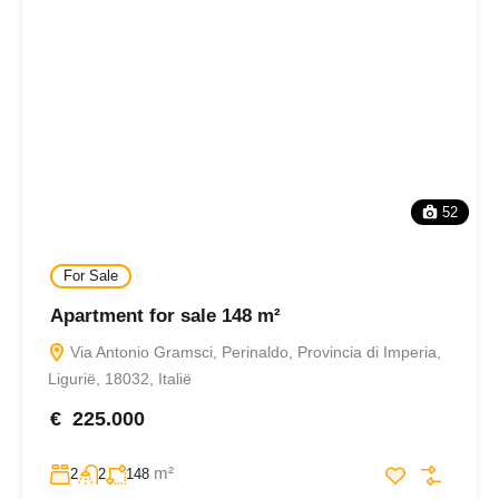
52
For Sale
Apartment for sale 148 m²
Via Antonio Gramsci, Perinaldo, Provincia di Imperia,
Ligurië, 18032, Italië
€ 225.000
m²
2
2
148