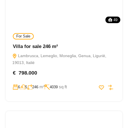
49
For Sale
Villa for sale 246 m²
Lambrusca, Lemeglio, Moneglia, Genua, Ligurië,
19013, Italië
€ 798.000
m²
sq ft
6
5
246
4039