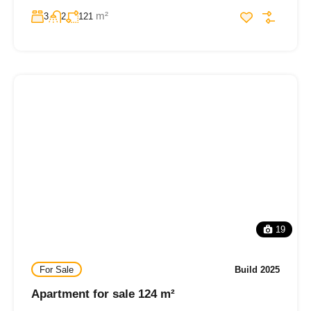
m²
3
2
121
19
For Sale
Build 2025
Apartment for sale 124 m²