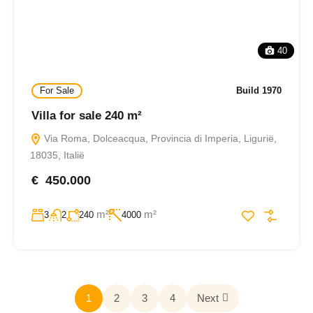
40
For Sale
Build 1970
Villa for sale 240 m²
Via Roma, Dolceacqua, Provincia di Imperia, Ligurië,
18035, Italië
€ 450.000
m²
m²
3
2
240
4000
1
2
3
4
Next