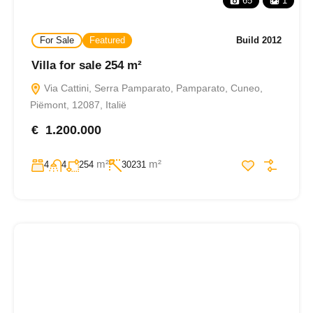
65
1
For Sale
Featured
Build 2012
Villa for sale 254 m²
Via Cattini, Serra Pamparato, Pamparato, Cuneo,
Piëmont, 12087, Italië
€ 1.200.000
m²
m²
4
4
254
30231