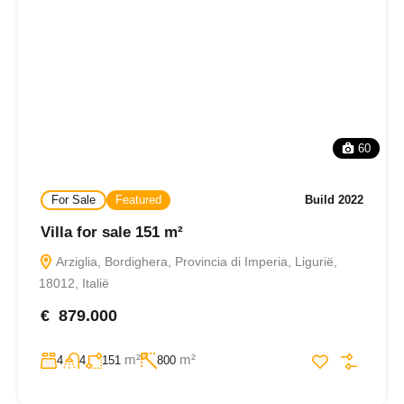
60
For Sale
Featured
Build 2022
Villa for sale 151 m²
Arziglia, Bordighera, Provincia di Imperia, Ligurië,
18012, Italië
€ 879.000
m²
m²
4
4
151
800