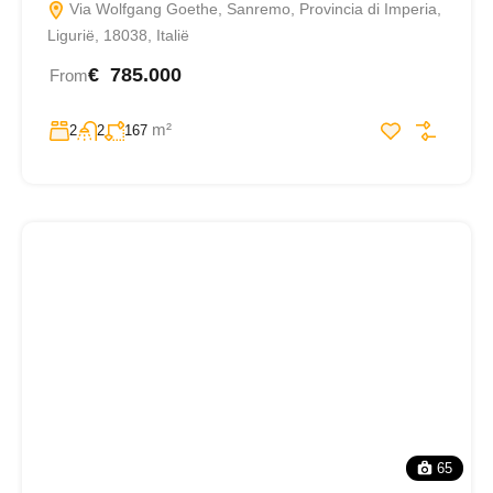
Via Wolfgang Goethe, Sanremo, Provincia di Imperia,
Ligurië, 18038, Italië
€ 785.000
From
m²
2
2
167
65