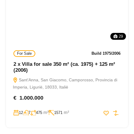
29
For Sale
Build 1975/2006
2 x Villa for sale 350 m² (ca. 1975) + 125 m²
(2006)
Sant'Anna, San Giacomo, Camporosso, Provincia di
Imperia, Ligurië, 18033, Italië
€ 1.000.000
m²
m²
12
7
475
1571