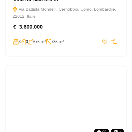
Via Battista Mondelli, Cernobbio, Como, Lombardije,
22012, Italië
€ 3.600.000
m²
m²
3
3
675
735