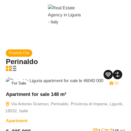
Property City
Perinaldo
For Sale
52
Apartment for sale 148 m²
Via Antonio Gramsci, Perinaldo, Provincia di Imperia, Ligurië,
18032, Italië
Apartment
m²
2
2
148