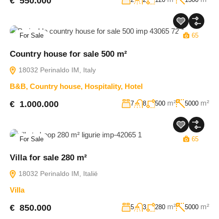
€ 550.000
For Sale
65
Country house for sale 500 m²
18032 Perinaldo IM, Italy
B&B
,
Country house
,
Hospitality
,
Hotel
m²
m²
€ 1.000.000
7
8
500
5000
For Sale
65
Villa for sale 280 m²
18032 Perinaldo IM, Italië
Villa
m²
m²
€ 850.000
5
3
280
5000