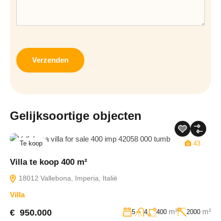
CAPTCHA
Gelijksoortige objecten
Te koop
43
Villa te koop 400 m²
18012 Vallebona, Imperia, Italië
Villa
m²
m²
€ 950.000
5
4
400
2000