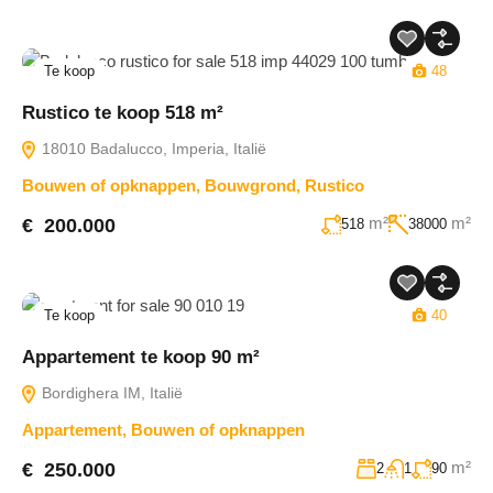
Te koop
48
Rustico te koop 518 m²
18010 Badalucco, Imperia, Italië
Bouwen of opknappen
,
Bouwgrond
,
Rustico
m²
m²
€ 200.000
518
38000
Te koop
40
Appartement te koop 90 m²
Bordighera IM, Italië
Appartement
,
Bouwen of opknappen
m²
€ 250.000
2
1
90