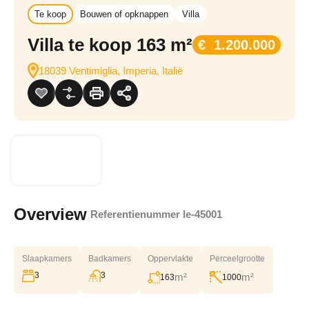
Te koop
Bouwen of opknappen
Villa
Villa te koop 163 m²
€ 1.200.000
18039 Ventimiglia, Imperia, Italië
Overview
|
Referentienummer
le-45001
Slaapkamers
Badkamers
Oppervlakte
Perceelgrootte
3
3
m²
m²
163
1000