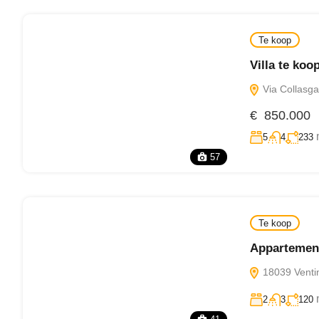
Te koop
Villa te koo
Via Collasgar
€ 850.000
5
4
233
57
Te koop
Appartement
18039 Ventimi
2
3
120