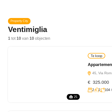
Property City
Ventimiglia
1
tot
10
van
10
objecten
Te koop
Appartement
45, Via Roma,
€ 325.000
2
2
104
25