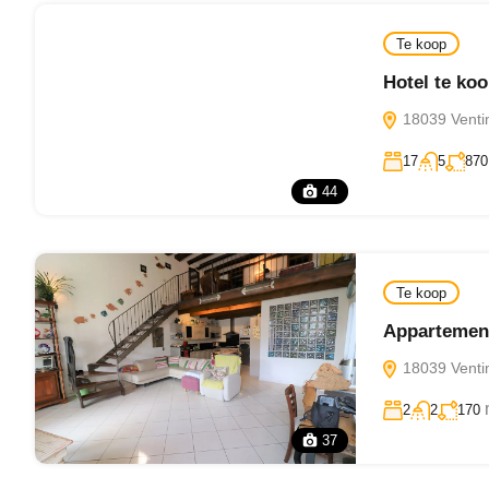
Te koop
Hotel te ko
18039 Ventimi
17
5
870
44
Te koop
Appartement
18039 Ventimi
2
2
170
37