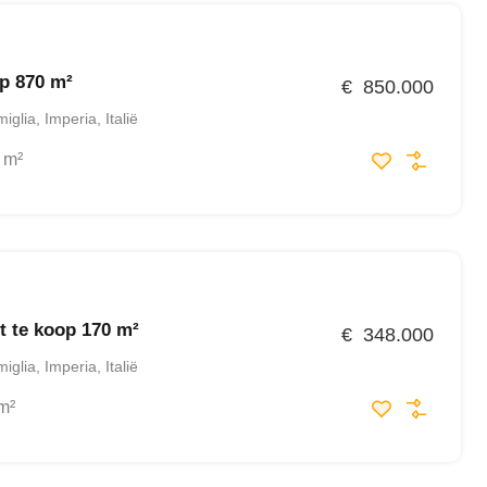
op 870 m²
€ 850.000
glia, Imperia, Italië
m²
 te koop 170 m²
€ 348.000
glia, Imperia, Italië
m²