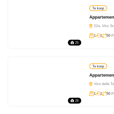
Te koop
Appartement
22a, Vico Scu
m
1
1
50
25
Te koop
Appartement
Vico della To
m
1
1
50
26