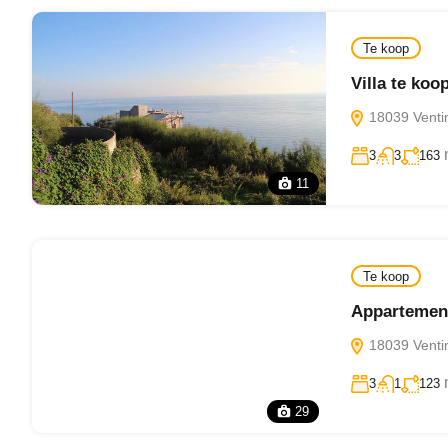
Te koop
Villa te koo
18039 Ventimi
3
3
163
11
Te koop
Appartement
18039 Ventimi
3
1
123
29