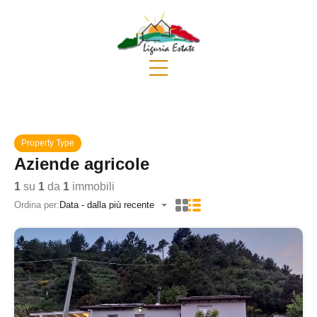
Property Type
Aziende agricole
1
su
1
da
1
immobili
Ordina per:
Data - dalla più recente