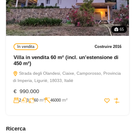
65
In vendita
Costruire 2016
Villa in vendita 60 m² (incl. un’estensione di
450 m²)
Strada degli Olandesi, Ciaixe, Camporosso, Provincia
di Imperia, Ligurië, 18033, Italië
€ 990.000
m²
m²
2
3
60
46000
Ricerca