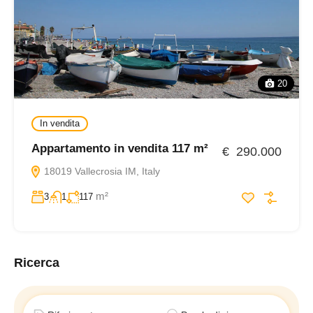
20
In vendita
Appartamento in vendita 117 m²
€ 290.000
18019 Vallecrosia IM, Italy
m²
3
1
117
Ricerca