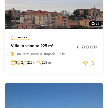
29
In vendita
Villa in vendita 225 m²
€ 700.000
18019 Vallecrosia, Imperia, Italië
m²
m²
3
2
225
285